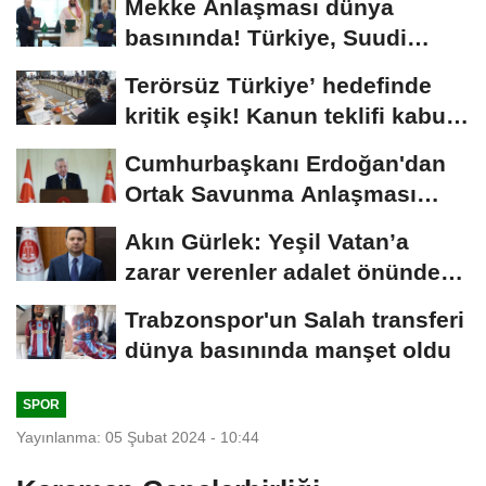
Mekke Anlaşması dünya
basınında! Türkiye, Suudi
Arabistan ve Pakistan...
Terörsüz Türkiye’ hedefinde
kritik eşik! Kanun teklifi kabul
edildi:...
Cumhurbaşkanı Erdoğan'dan
Ortak Savunma Anlaşması
açıklaması:...
Akın Gürlek: Yeşil Vatan’a
zarar verenler adalet önünde
hesap verecek
Trabzonspor'un Salah transferi
dünya basınında manşet oldu
SPOR
Yayınlanma: 05 Şubat 2024 - 10:44