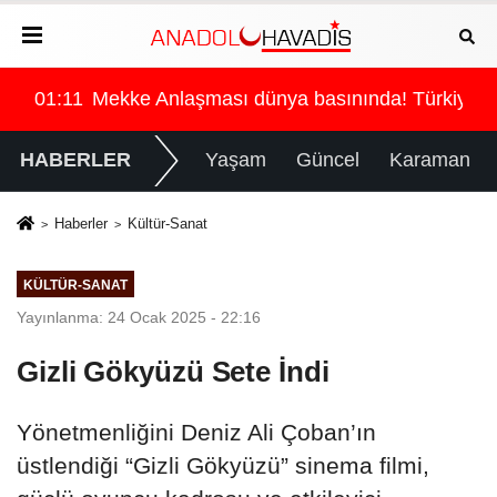
a
rkiye, Suudi Arabistan ve Pakistan aynı masada
01:11
Mekke Anlaşması dünya basınında! Türkiye, 
HABERLER
Yaşam
Güncel
Karaman
Haberler
Kültür-Sanat
KÜLTÜR-SANAT
Yayınlanma: 24 Ocak 2025 - 22:16
Gizli Gökyüzü Sete İndi
Yönetmenliğini Deniz Ali Çoban’ın
üstlendiği “Gizli Gökyüzü” sinema filmi,