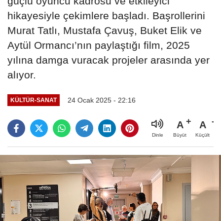
güçlü oyuncu kadrosu ve etkileyici
hikayesiyle çekimlere başladı. Başrollerini
Murat Tatlı, Mustafa Çavuş, Buket Elik ve
Aytül Ormancı’nın paylaştığı film, 2025
yılına damga vuracak projeler arasında yer
alıyor.
24 Ocak 2025 - 22:16
KÜLTÜR-SANAT
A
A
Büyüt
Küçült
Dinle