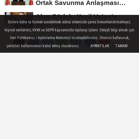
Ortak Savunma Anlaşması
açıklaması:...
Akın Gürlek: Yeşil Vatan’a
Sizlere daha iyi hizmet sunabilmek adına sitemizde çerez konumlandırmaktayız.
zarar verenler adalet önünde
Kişisel verileriniz, KVKK ve GDPR kapsamında toplanıp işlenir. Detaylı bilgi almak için
hesap verecek
Trabzonspor'un Salah transferi
Veri Politikamızı / Aydınlatma Metnimizi inceleyebilirsiniz. Sitemizi kullanarak,
çerezleri kullanmamızı kabul etmiş olacaksınız.
dünya basınında manşet oldu
AYRINTILAR
TAMAM
Yorumlar
Yorumlar
Yorumlar
GÜNCEL
Yayınlanma: 05 Şubat 2024 - 10:43
Deprem şehitleri anıldı
Deprem şehitleri ve tüm şehitlerimiz için
sabah namazı buluşmasında dua edildi.
Buluşma, Karamanoğlu Mehmetbey
Üniversitesi Camisinde gerçekleştirildi