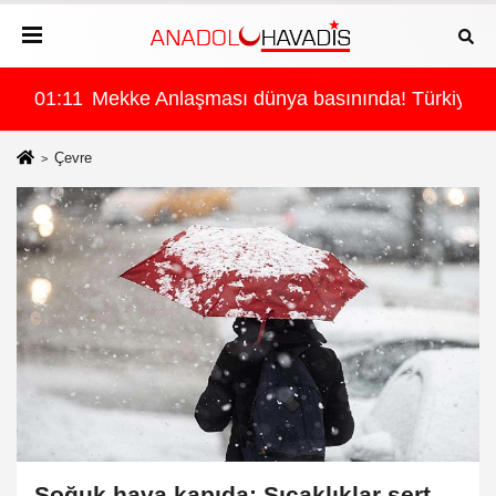
a
rkiye, Suudi Arabistan ve Pakistan aynı masada
01:11
Mekke Anlaşması dünya basınında! Türkiye, 
Çevre
Soğuk hava kapıda: Sıcaklıklar sert