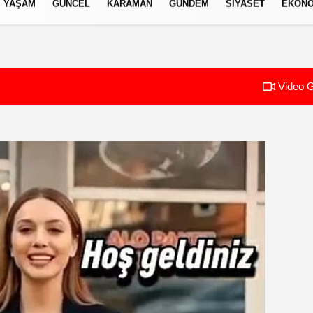
YAŞAM
GÜNCEL
KARAMAN
GÜNDEM
SIYASET
EKONO
izlilik İlkeleri
Video G