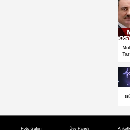
Muh
Tar
Duy
G
Foto Galeri
Üye Paneli
Anketl