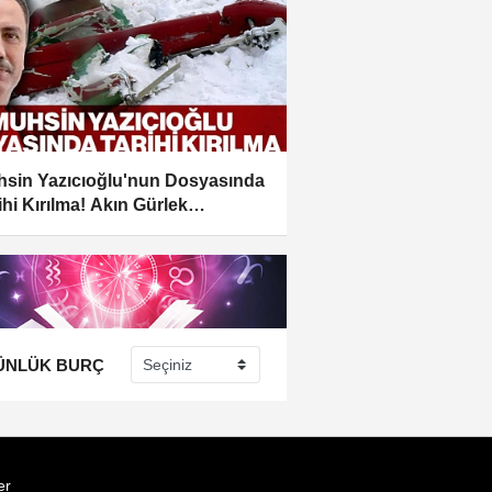
sin Yazıcıoğlu'nun Dosyasında
ihi Kırılma! Akın Gürlek
urdu:...
ÜNLÜK BURÇ
er