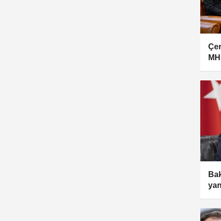
Çer
MHP
Bak
yan
açı