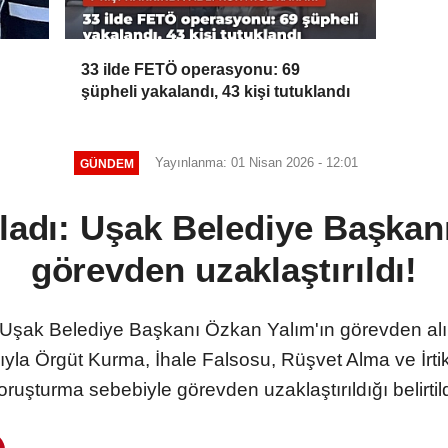
33 ilde FETÖ operasyonu: 69
şüpheli yakalandı, 43 kişi tutuklandı
Yayınlanma: 01 Nisan 2026 - 12:01
GÜNDEM
kladı: Uşak Belediye Başkan
görevden uzaklaştırıldı!
an Uşak Belediye Başkanı Özkan Yalım'ın görevden alı
yla Örgüt Kurma, İhale Falsosu, Rüşvet Alma ve İrti
oruşturma sebebiyle görevden uzaklaştırıldığı belirtild