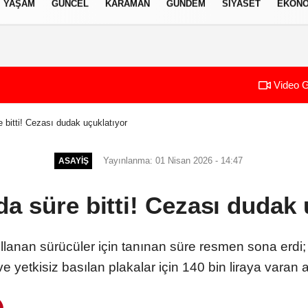
YAŞAM
GÜNCEL
KARAMAN
GÜNDEM
SIYASET
EKONO
izlilik İlkeleri
Video G
bitti! Cezası dudak uçuklatıyor
Yayınlanma: 01 Nisan 2026 - 14:47
ASAYIŞ
a süre bitti! Cezası dudak 
ullanan sürücüler için tanınan süre resmen sona erdi
 yetkisiz basılan plakalar için 140 bin liraya varan 