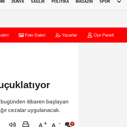
MI
DÜNYA
SAĞLIK
POLITIKA
MAGAZIN
SPOR
aleri
Foto Galeri
Yazarlar
Üye Paneli
uçuklatıyor
; bugünden itibaren başlayan
ağır cezalar uygulanacak.
A
A