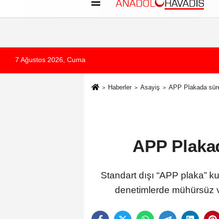
Künye
İletişim
Çerez Politikası
G
7 Ağustos 2026, Cuma
Haberler
Asayiş
APP Plakada süre 
APP Plakad
Standart dışı “APP plaka” k
denetimlerde mühürsüz ve