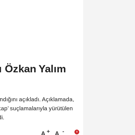
ı Özkan Yalım
ndığını açıkladı. Açıklamada,
kap’ suçlamalarıyla yürütülen
i.
A
A