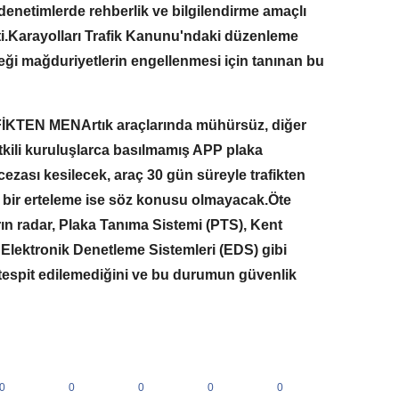
 denetimlerde rehberlik ve bilgilendirme amaçlı
şti.Karayolları Trafik Kanunu'ndaki düzenleme
eği mağduriyetlerin engellenmesi için tanınan bu
KTEN MENArtık araçlarında mühürsüz, diğer
tkili kuruluşlarca basılmamış APP plaka
 cezası kesilecek, araç 30 gün süreyle trafikten
bir erteleme ise söz konusu olmayacak.Öte
ın radar, Plaka Tanıma Sistemi (PTS), Kent
Elektronik Denetleme Sistemleri (EDS) gibi
e tespit edilemediğini ve bu durumun güvenlik