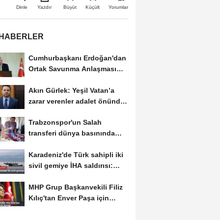
Büyüt
Küçült
Dinle
Yazdır
Yorumlar
 HABERLER
Cumhurbaşkanı Erdoğan'dan
Ortak Savunma Anlaşması
açıklaması:...
Akın Gürlek: Yeşil Vatan’a
zarar verenler adalet önünde
hesap verecek
Trabzonspor'un Salah
transferi dünya basınında
manşet oldu
Karadeniz'de Türk sahipli iki
sivil gemiye İHA saldırısı:
Türk mürettebat...
MHP Grup Başkanvekili Filiz
Kılıç'tan Enver Paşa için
anma mesajı