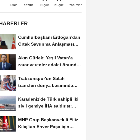
Büyüt
Küçült
Dinle
Yazdır
Yorumlar
 HABERLER
Cumhurbaşkanı Erdoğan'dan
Ortak Savunma Anlaşması
açıklaması:...
Akın Gürlek: Yeşil Vatan’a
zarar verenler adalet önünde
hesap verecek
Trabzonspor'un Salah
transferi dünya basınında
manşet oldu
Karadeniz'de Türk sahipli iki
sivil gemiye İHA saldırısı:
Türk mürettebat...
MHP Grup Başkanvekili Filiz
Kılıç'tan Enver Paşa için
anma mesajı